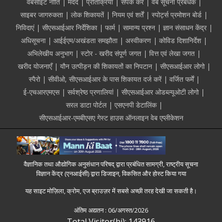
Footer
वेबसाइट नीति
मदद
प्रतिक्रिया
संपर्क करें
वेब सूचना प्रबंधक
साइबर जागरुकता
लोक शिकायतें
नियम एवं शर्तें
स्पोर्ट्स प्रमोशन बोर्ड
निविदाएं
सीएसआईआर निर्देशिका
फार्म
सामान्य प्रश्न
ज्ञान संसाधन केंद्र
अधिसूचना
आईईएम/अखंडता समझौता
अस्वीकरण
कोविड दिशानिर्देश
अभिलेखीय अनुभाग
स्टोर - खरीद संपूर्ण जगत
वित्त एवं लेखा जगत
खरीद योजनाएँ
यौन उत्पीड़न की शिकायतों का निपटान
सीएसआईआर लोगो
स्पैरो
सीवीओ, सीएसआईआर के पास शिकायत दर्ज करें
वर्जित फर्में
ई-एचआरएमएस
सर्वश्रेष्ठ प्रणालियां
सीएसआईआर ओडब्ल्यूओटी लोगो
सरल डाटा पोर्टल
एसएनपी डेटालिंक
सीएसआईआर-एमबीएसए गेस्ट हाउस ऑनलाइन वेब एप्लीकेशन
वैज्ञानिक तथा औद्योगिक अनुसंधान परिषद् द्वारा प्रबंधित सामग्री, राष्ट्रीय सूचना
विज्ञान केंद्र (एनआईसी) द्वारा डिजाइन, विकसित और होस्ट किया गया
यह साइट मोज़िला, क्रोम, एज ब्राउज़र में सबसे अच्छी तरह देखी जा सकती है।
अंतिम अद्यतन :
06/अगस्त/2026
Total Visitor(hi): 143916