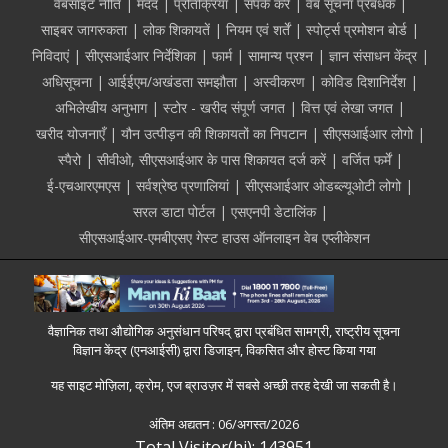
Footer
वेबसाइट नीति
मदद
प्रतिक्रिया
संपर्क करें
वेब सूचना प्रबंधक
साइबर जागरुकता
लोक शिकायतें
नियम एवं शर्तें
स्पोर्ट्स प्रमोशन बोर्ड
निविदाएं
सीएसआईआर निर्देशिका
फार्म
सामान्य प्रश्न
ज्ञान संसाधन केंद्र
अधिसूचना
आईईएम/अखंडता समझौता
अस्वीकरण
कोविड दिशानिर्देश
अभिलेखीय अनुभाग
स्टोर - खरीद संपूर्ण जगत
वित्त एवं लेखा जगत
खरीद योजनाएँ
यौन उत्पीड़न की शिकायतों का निपटान
सीएसआईआर लोगो
स्पैरो
सीवीओ, सीएसआईआर के पास शिकायत दर्ज करें
वर्जित फर्में
ई-एचआरएमएस
सर्वश्रेष्ठ प्रणालियां
सीएसआईआर ओडब्ल्यूओटी लोगो
सरल डाटा पोर्टल
एसएनपी डेटालिंक
सीएसआईआर-एमबीएसए गेस्ट हाउस ऑनलाइन वेब एप्लीकेशन
वैज्ञानिक तथा औद्योगिक अनुसंधान परिषद् द्वारा प्रबंधित सामग्री, राष्ट्रीय सूचना
विज्ञान केंद्र (एनआईसी) द्वारा डिजाइन, विकसित और होस्ट किया गया
यह साइट मोज़िला, क्रोम, एज ब्राउज़र में सबसे अच्छी तरह देखी जा सकती है।
अंतिम अद्यतन :
06/अगस्त/2026
Total Visitor(hi): 143951