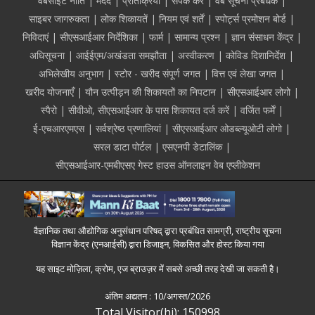
Footer
वेबसाइट नीति
मदद
प्रतिक्रिया
संपर्क करें
वेब सूचना प्रबंधक
साइबर जागरुकता
लोक शिकायतें
नियम एवं शर्तें
स्पोर्ट्स प्रमोशन बोर्ड
निविदाएं
सीएसआईआर निर्देशिका
फार्म
सामान्य प्रश्न
ज्ञान संसाधन केंद्र
अधिसूचना
आईईएम/अखंडता समझौता
अस्वीकरण
कोविड दिशानिर्देश
अभिलेखीय अनुभाग
स्टोर - खरीद संपूर्ण जगत
वित्त एवं लेखा जगत
खरीद योजनाएँ
यौन उत्पीड़न की शिकायतों का निपटान
सीएसआईआर लोगो
स्पैरो
सीवीओ, सीएसआईआर के पास शिकायत दर्ज करें
वर्जित फर्में
ई-एचआरएमएस
सर्वश्रेष्ठ प्रणालियां
सीएसआईआर ओडब्ल्यूओटी लोगो
सरल डाटा पोर्टल
एसएनपी डेटालिंक
सीएसआईआर-एमबीएसए गेस्ट हाउस ऑनलाइन वेब एप्लीकेशन
वैज्ञानिक तथा औद्योगिक अनुसंधान परिषद् द्वारा प्रबंधित सामग्री, राष्ट्रीय सूचना
विज्ञान केंद्र (एनआईसी) द्वारा डिजाइन, विकसित और होस्ट किया गया
यह साइट मोज़िला, क्रोम, एज ब्राउज़र में सबसे अच्छी तरह देखी जा सकती है।
अंतिम अद्यतन :
10/अगस्त/2026
Total Visitor(hi): 150998