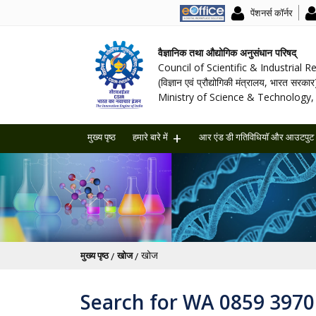
पेंशनर्स कॉर्नर
वैज्ञानिक तथा औद्योगिक अनुसंधान परिषद्
Council of Scientific & Industrial 
(विज्ञान एवं प्रौद्योगिकी मंत्रालय, भारत सरकार
Ministry of Science & Technology, 
मुख्य पृष्ठ
हमारे बारे में
आर एंड डी गतिविधियॉ और आउटपुट
पग चिन्ह
खोज
मुख्य पृष्ठ
खोज
Search for WA 0859 39