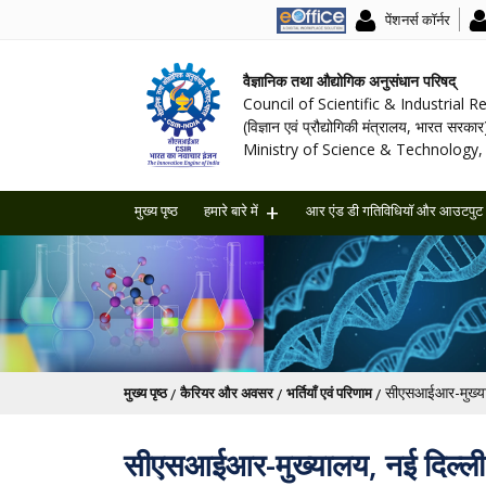
पेंशनर्स कॉर्नर
वैज्ञानिक तथा औद्योगिक अनुसंधान परिषद्
Council of Scientific & Industrial 
(विज्ञान एवं प्रौद्योगिकी मंत्रालय, भारत सरकार
Ministry of Science & Technology, 
मुख्य पृष्ठ
हमारे बारे में
आर एंड डी गतिविधियॉ और आउटपुट
पग चिन्ह
मुख्य पृष्ठ
कैरियर और अवसर
भर्तियाँ एवं परिणाम
सीएसआईआर-मुख्यालय, नई दिल्ली मे