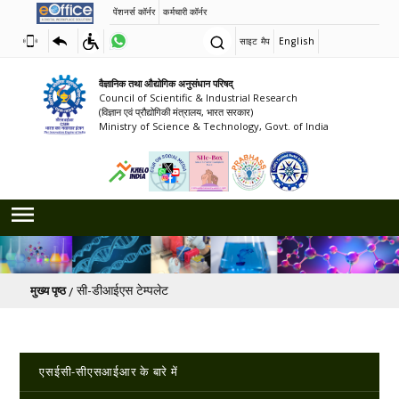
पेंशनर्स कॉर्नर
कर्मचारी कॉर्नर
साइट मैप
English
वैज्ञानिक तथा औद्योगिक अनुसंधान परिषद्
Council of Scientific & Industrial Research
(विज्ञान एवं प्रौद्योगिकी मंत्रालय, भारत सरकार)
Ministry of Science & Technology, Govt. of India
पग चिन्ह
सी-डीआईएस टेम्पलेट
मुख्य पृष्ठ
Main navigation
एसईसी-सीएसआईआर के बारे में