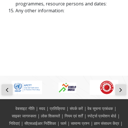
programmes, resource persons and dates:
Any other information:
Footer
वेबसाइट नीति
मदद
प्रतिक्रिया
संपर्क करें
वेब सूचना प्रबंधक
साइबर जागरुकता
लोक शिकायतें
नियम एवं शर्तें
स्पोर्ट्स प्रमोशन बोर्ड
निविदाएं
सीएसआईआर निर्देशिका
फार्म
सामान्य प्रश्न
ज्ञान संसाधन केंद्र