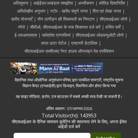
अधिसूचना
आईईएम/अखंडता समझौता
अस्वीकरण
कोविड दिशानिर्देश
अभिलेखीय अनुभाग
स्टोर - खरीद संपूर्ण जगत
वित्त एवं लेखा जगत
खरीद योजनाएँ
यौन उत्पीड़न की शिकायतों का निपटान
सीएसआईआर लोगो
स्पैरो
सीवीओ, सीएसआईआर के पास शिकायत दर्ज करें
वर्जित फर्में
ई-एचआरएमएस
सर्वश्रेष्ठ प्रणालियां
सीएसआईआर ओडब्ल्यूओटी लोगो
सरल डाटा पोर्टल
एसएनपी डेटालिंक
सीएसआईआर-एमबीएसए गेस्ट हाउस ऑनलाइन वेब एप्लीकेशन
वैज्ञानिक तथा औद्योगिक अनुसंधान परिषद् द्वारा प्रबंधित सामग्री, राष्ट्रीय सूचना
विज्ञान केंद्र (एनआईसी) द्वारा डिजाइन, विकसित और होस्ट किया गया
यह साइट मोज़िला, क्रोम, एज ब्राउज़र में सबसे अच्छी तरह देखी जा सकती है।
अंतिम अद्यतन :
07/अगस्त/2026
Total Visitor(hi): 143953
सीएसआईआर के दैनिक समाचार बुलेटिन की सदस्यता लेने के लिए, अपना ईमेल
आईडी दर्ज करें