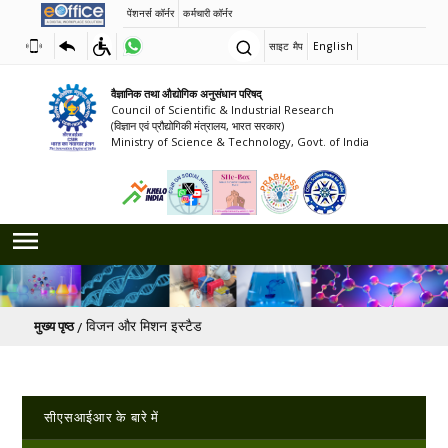
पेंशनर्स कॉर्नर
कर्मचारी कॉर्नर
साइट मैप
English
वैज्ञानिक तथा औद्योगिक अनुसंधान परिषद्
Council of Scientific & Industrial Research
(विज्ञान एवं प्रौद्योगिकी मंत्रालय, भारत सरकार)
Ministry of Science & Technology, Govt. of India
पग चिन्ह
विजन और मिशन इस्‍टैड
मुख्य पृष्ठ
Main navigation
सीएसआईआर के बारे में