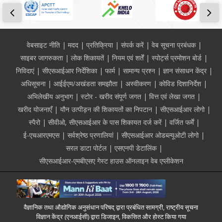
Footer
वेबसाइट नीति
मदद
प्रतिक्रिया
संपर्क करें
वेब सूचना प्रबंधक
साइबर जागरुकता
लोक शिकायतें
नियम एवं शर्तें
स्पोर्ट्स प्रमोशन बोर्ड
निविदाएं
सीएसआईआर निर्देशिका
फार्म
सामान्य प्रश्न
ज्ञान संसाधन केंद्र
अधिसूचना
आईईएम/अखंडता समझौता
अस्वीकरण
कोविड दिशानिर्देश
अभिलेखीय अनुभाग
स्टोर - खरीद संपूर्ण जगत
वित्त एवं लेखा जगत
खरीद योजनाएँ
यौन उत्पीड़न की शिकायतों का निपटान
सीएसआईआर लोगो
स्पैरो
सीवीओ, सीएसआईआर के पास शिकायत दर्ज करें
वर्जित फर्में
ई-एचआरएमएस
सर्वश्रेष्ठ प्रणालियां
सीएसआईआर ओडब्ल्यूओटी लोगो
सरल डाटा पोर्टल
एसएनपी डेटालिंक
सीएसआईआर-एमबीएसए गेस्ट हाउस ऑनलाइन वेब एप्लीकेशन
वैज्ञानिक तथा औद्योगिक अनुसंधान परिषद् द्वारा प्रबंधित सामग्री, राष्ट्रीय सूचना
विज्ञान केंद्र (एनआईसी) द्वारा डिजाइन, विकसित और होस्ट किया गया