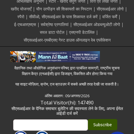
अभिलेखीय अनुभाग
स्टोर - खरीद संपूर्ण जगत
वित्त एवं लेखा जगत
खरीद योजनाएँ
यौन उत्पीड़न की शिकायतों का निपटान
सीएसआईआर लोगो
स्पैरो
सीवीओ, सीएसआईआर के पास शिकायत दर्ज करें
वर्जित फर्में
ई-एचआरएमएस
सर्वश्रेष्ठ प्रणालियां
सीएसआईआर ओडब्ल्यूओटी लोगो
सरल डाटा पोर्टल
एसएनपी डेटालिंक
सीएसआईआर-एमबीएसए गेस्ट हाउस ऑनलाइन वेब एप्लीकेशन
वैज्ञानिक तथा औद्योगिक अनुसंधान परिषद् द्वारा प्रबंधित सामग्री, राष्ट्रीय सूचना
विज्ञान केंद्र (एनआईसी) द्वारा डिजाइन, विकसित और होस्ट किया गया
यह साइट मोज़िला, क्रोम, एज ब्राउज़र में सबसे अच्छी तरह देखी जा सकती है।
अंतिम अद्यतन :
09/अगस्त/2026
Total Visitor(hi): 147490
सीएसआईआर के दैनिक समाचार बुलेटिन की सदस्यता लेने के लिए, अपना ईमेल
आईडी दर्ज करें