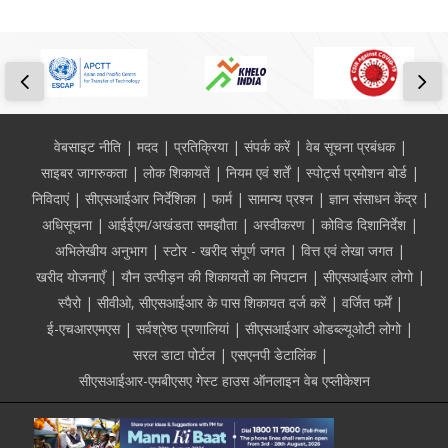
Footer
वेबसाइट नीति
मदद
प्रतिक्रिया
संपर्क करें
वेब सूचना प्रबंधक
साइबर जागरुकता
लोक शिकायतें
नियम एवं शर्तें
स्पोर्ट्स प्रमोशन बोर्ड
निविदाएं
सीएसआईआर निर्देशिका
फार्म
सामान्य प्रश्न
ज्ञान संसाधन केंद्र
अधिसूचना
आईईएम/अखंडता समझौता
अस्वीकरण
कोविड दिशानिर्देश
अभिलेखीय अनुभाग
स्टोर - खरीद संपूर्ण जगत
वित्त एवं लेखा जगत
खरीद योजनाएँ
यौन उत्पीड़न की शिकायतों का निपटान
सीएसआईआर लोगो
स्पैरो
सीवीओ, सीएसआईआर के पास शिकायत दर्ज करें
वर्जित फर्में
ई-एचआरएमएस
सर्वश्रेष्ठ प्रणालियां
सीएसआईआर ओडब्ल्यूओटी लोगो
सरल डाटा पोर्टल
एसएनपी डेटालिंक
सीएसआईआर-एमबीएसए गेस्ट हाउस ऑनलाइन वेब एप्लीकेशन