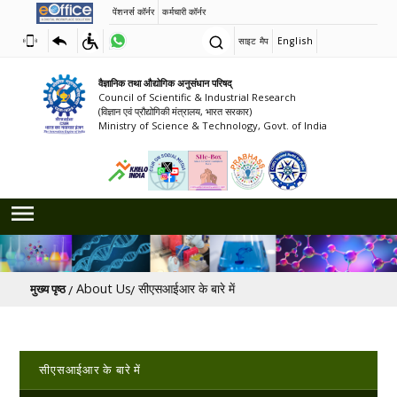
पेंशनर्स कॉर्नर
कर्मचारी कॉर्नर
साइट मैप
English
वैज्ञानिक तथा औद्योगिक अनुसंधान परिषद्
Council of Scientific & Industrial Research
(विज्ञान एवं प्रौद्योगिकी मंत्रालय, भारत सरकार)
Ministry of Science & Technology, Govt. of India
पग चिन्ह
About Us
सीएसआईआर के बारे में
मुख्य पृष्ठ
Main navigation
सीएसआईआर के बारे में