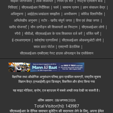
साइबर जागरुकता
लोक शिकायतें
नियम एवं शर्तें
स्पोर्ट्स प्रमोशन बोर्ड
निविदाएं
सीएसआईआर निर्देशिका
फार्म
सामान्य प्रश्न
ज्ञान संसाधन केंद्र
अधिसूचना
आईईएम/अखंडता समझौता
अस्वीकरण
कोविड दिशानिर्देश
अभिलेखीय अनुभाग
स्टोर - खरीद संपूर्ण जगत
वित्त एवं लेखा जगत
खरीद योजनाएँ
यौन उत्पीड़न की शिकायतों का निपटान
सीएसआईआर लोगो
स्पैरो
सीवीओ, सीएसआईआर के पास शिकायत दर्ज करें
वर्जित फर्में
ई-एचआरएमएस
सर्वश्रेष्ठ प्रणालियां
सीएसआईआर ओडब्ल्यूओटी लोगो
सरल डाटा पोर्टल
एसएनपी डेटालिंक
सीएसआईआर-एमबीएसए गेस्ट हाउस ऑनलाइन वेब एप्लीकेशन
वैज्ञानिक तथा औद्योगिक अनुसंधान परिषद् द्वारा प्रबंधित सामग्री, राष्ट्रीय सूचना
विज्ञान केंद्र (एनआईसी) द्वारा डिजाइन, विकसित और होस्ट किया गया
यह साइट मोज़िला, क्रोम, एज ब्राउज़र में सबसे अच्छी तरह देखी जा सकती है।
अंतिम अद्यतन :
08/अगस्त/2026
Total Visitor(hi): 143987
सीएसआईआर के दैनिक समाचार बुलेटिन की सदस्यता लेने के लिए, अपना ईमेल