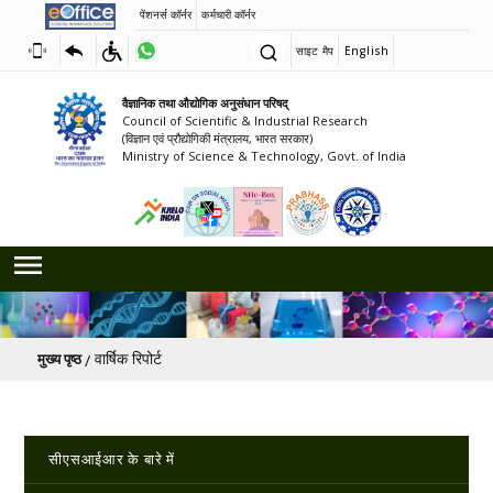
पेंशनर्स कॉर्नर
कर्मचारी कॉर्नर
साइट मैप
English
वैज्ञानिक तथा औद्योगिक अनुसंधान परिषद्
Council of Scientific & Industrial Research
(विज्ञान एवं प्रौद्योगिकी मंत्रालय, भारत सरकार)
Ministry of Science & Technology, Govt. of India
पग चिन्ह
वार्षिक रिपोर्ट
मुख्य पृष्ठ
Main navigation
सीएसआईआर के बारे में