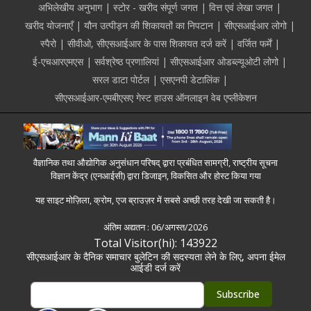
अभिलेखीय अनुभाग
स्टोर - खरीद संपूर्ण जगत
वित्त एवं लेखा जगत
खरीद योजनाएँ
यौन उत्पीड़न की शिकायतों का निपटान
सीएसआईआर लोगो
स्पैरो
सीवीओ, सीएसआईआर के पास शिकायत दर्ज करें
वर्जित फर्में
ई-एचआरएमएस
सर्वश्रेष्ठ प्रणालियां
सीएसआईआर ओडब्ल्यूओटी लोगो
सरल डाटा पोर्टल
एसएनपी डेटालिंक
सीएसआईआर-एमबीएसए गेस्ट हाउस ऑनलाइन वेब एप्लीकेशन
वैज्ञानिक तथा औद्योगिक अनुसंधान परिषद् द्वारा प्रबंधित सामग्री, राष्ट्रीय सूचना
विज्ञान केंद्र (एनआईसी) द्वारा डिजाइन, विकसित और होस्ट किया गया
यह साइट मोज़िला, क्रोम, एज ब्राउज़र में सबसे अच्छी तरह देखी जा सकती है।
अंतिम अद्यतन :
06/अगस्त/2026
Total Visitor(hi): 143922
सीएसआईआर के दैनिक समाचार बुलेटिन की सदस्यता लेने के लिए, अपना ईमेल
आईडी दर्ज करें