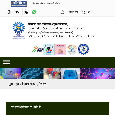
पेंशनर्स कॉर्नर
कर्मचारी कॉर्नर
साइट मैप
English
वैज्ञानिक तथा औद्योगिक अनुसंधान परिषद्
Council of Scientific & Industrial Research
(विज्ञान एवं प्रौद्योगिकी मंत्रालय, भारत सरकार)
Ministry of Science & Technology, Govt. of India
पग चिन्ह
मिशन मोड प्रोजेक्ट
मुख्य पृष्ठ
Main navigation
सीएसआईआर के बारे में