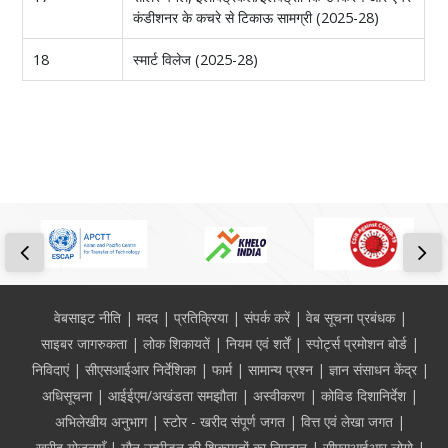
कंडीशनर के कचरे से टिकाऊ सामग्री (2025-28)
18
स्मार्ट विलेज (2025-28)
Footer
वेबसाइट नीति
मदद
प्रतिक्रिया
संपर्क करें
वेब सूचना प्रबंधक
साइबर जागरुकता
लोक शिकायतें
नियम एवं शर्तें
स्पोर्ट्स प्रमोशन बोर्ड
निविदाएं
सीएसआईआर निर्देशिका
फार्म
सामान्य प्रश्न
ज्ञान संसाधन केंद्र
अधिसूचना
आईईएम/अखंडता समझौता
अस्वीकरण
कोविड दिशानिर्देश
अभिलेखीय अनुभाग
स्टोर - खरीद संपूर्ण जगत
वित्त एवं लेखा जगत
खरीद योजनाएँ
यौन उत्पीड़न की शिकायतों का निपटान
सीएसआईआर लोगो