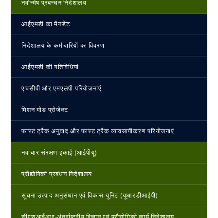
नवोन्‍मेष प्रबन्‍धन निदेशालय
आईएमडी का मैनडेट
निदेशालय के कर्मचारियों का विवरण
आईएमडी की गतिविधियां
एचसीपी और एमएलपी परियोजनाएं
मिशन मोड प्रोजेक्ट
फास्ट ट्रैक अनुवाद और फास्ट ट्रैक व्यावसायीकरण परियोजनाएं
नवाचार संरक्षण इकाई (आईपीयू)
प्रौद्योगिकी प्रबंधन निदेशालय
सूचना उत्पाद अनुसंधान एवं विकास यूनिट (यूआरडीआईपी)
सीएसआईआर-अंतर्राष्‍ट्रीय विज्ञान एवं प्रौद्योगिकी कार्य निदेशालय