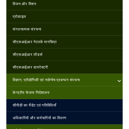
विजन और मिशन
प्रोफ़ाइल
संगठनात्मक संरचना
सीएसआईआर नेटवर्क मानचित्र
सीएसआईआर लीडर्स
सीएसआईआर डायरेक्टरी
विज्ञान, प्रौद्योगिकी एवं नवोन्‍मेष प्रबन्‍धन संरचना
केन्‍द्रीय येाजना निदेशालय
सीपीडी का मैंडेट एवं गतिविधियाँ
अधिकारियों और कर्मचारियों का विवरण