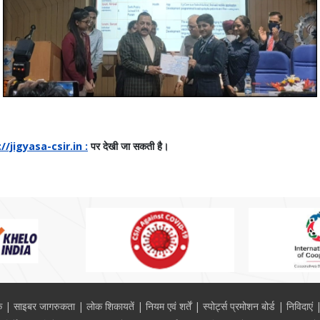
//jigyasa-csir.in :
पर देखी जा सकती है।
क
साइबर जागरुकता
लोक शिकायतें
नियम एवं शर्तें
स्पोर्ट्स प्रमोशन बोर्ड
निविदाएं