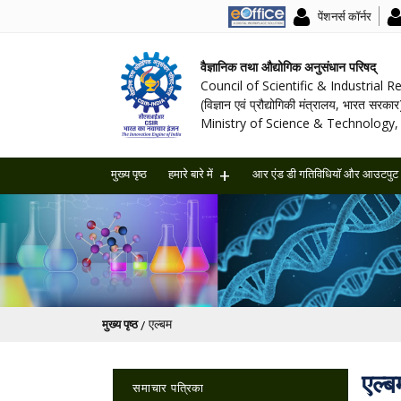
पेंशनर्स कॉर्नर
वैज्ञानिक तथा औद्योगिक अनुसंधान परिषद्
Council of Scientific & Industrial 
(विज्ञान एवं प्रौद्योगिकी मंत्रालय, भारत सरकार
Ministry of Science & Technology, 
मुख्य पृष्ठ
हमारे बारे में
आर एंड डी गतिविधियॉ और आउटपुट
पग चिन्ह
एल्बम
मुख्य पृष्ठ
Main navigation
एल्ब
समाचार पत्रिका