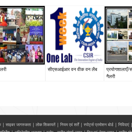
गैलरी
सीएसआईआर वन वीक वन लैब
प्रयोगशालाएँ/स
गैलरी
क
साइबर जागरुकता
लोक शिकायतें
नियम एवं शर्तें
स्पोर्ट्स प्रमोशन बोर्ड
निविदाएं