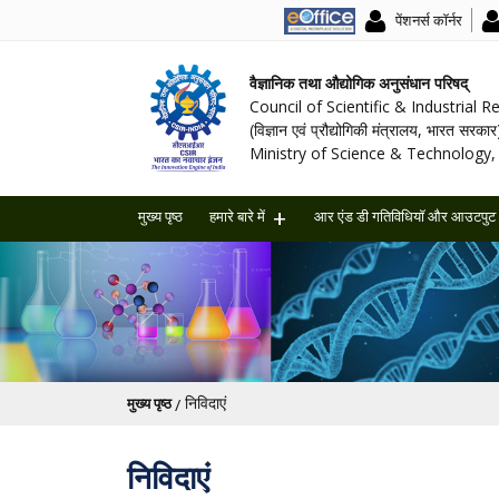
पेंशनर्स कॉर्नर
वैज्ञानिक तथा औद्योगिक अनुसंधान परिषद्
Council of Scientific & Industrial 
(विज्ञान एवं प्रौद्योगिकी मंत्रालय, भारत सरकार
Ministry of Science & Technology, 
मुख्य पृष्ठ
हमारे बारे में
आर एंड डी गतिविधियॉ और आउटपुट
पग चिन्ह
निविदाएं
मुख्य पृष्ठ
निविदाएं