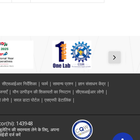
सीएसआईआर निर्देशिका
फार्म
सामान्य प्रश्न
ज्ञान संसाधन केंद्र
जनाएँ
यौन उत्पीड़न की शिकायतों का निपटान
सीएसआईआर लोगो
 लोगो
सरल डाटा पोर्टल
एसएनपी डेटालिंक
tor(hi): 143948
लेटिन की सदस्यता लेने के लिए, अपना
ईडी दर्ज करें