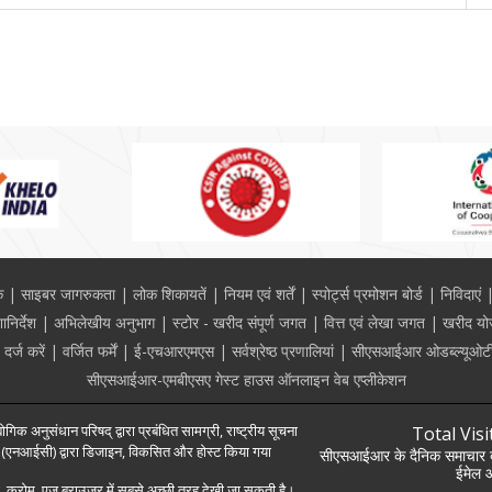
क
साइबर जागरुकता
लोक शिकायतें
नियम एवं शर्तें
स्पोर्ट्स प्रमोशन बोर्ड
निविदाएं
निर्देश
अभिलेखीय अनुभाग
स्टोर - खरीद संपूर्ण जगत
वित्त एवं लेखा जगत
खरीद यो
्ज करें
वर्जित फर्में
ई-एचआरएमएस
सर्वश्रेष्ठ प्रणालियां
सीएसआईआर ओडब्ल्यूओटी
सीएसआईआर-एमबीएसए गेस्ट हाउस ऑनलाइन वेब एप्लीकेशन
ोगिक अनुसंधान परिषद् द्वारा प्रबंधित सामग्री, राष्ट्रीय सूचना
Total Visi
द्र (एनआईसी) द्वारा डिजाइन, विकसित और होस्ट किया गया
सीएसआईआर के दैनिक समाचार बु
ईमेल आ
 क्रोम, एज ब्राउज़र में सबसे अच्छी तरह देखी जा सकती है।