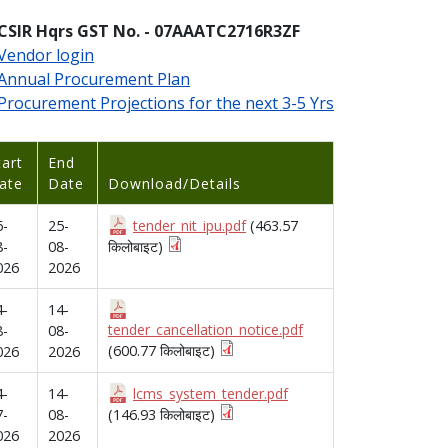
CSIR Hqrs GST No. - 07AAATC2716R3ZF
Vendor login
Annual Procurement Plan
Procurement Projections for the next 3-5 Yrs
tart
End
ate
Date
Download/Details
6-
25-
tender_nit_ipu.pdf
(463.57
8-
08-
किलोबाइट)
026
2026
4-
14-
tender_cancellation_notice.pdf
8-
08-
(600.77 किलोबाइट)
026
2026
4-
14-
lcms_system_tender.pdf
7-
08-
(146.93 किलोबाइट)
026
2026