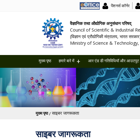
पेंशनर्स कॉर्नर
वैज्ञानिक तथा औद्योगिक अनुसंधान परिषद्
Council of Scientific & Industrial 
(विज्ञान एवं प्रौद्योगिकी मंत्रालय, भारत सरकार
Ministry of Science & Technology, 
मुख्य पृष्ठ
हमारे बारे में
आर एंड डी गतिविधियॉ और आउटपुट
पग चिन्ह
साइबर जागरूकता
मुख्य पृष्ठ
साइबर जागरूकता