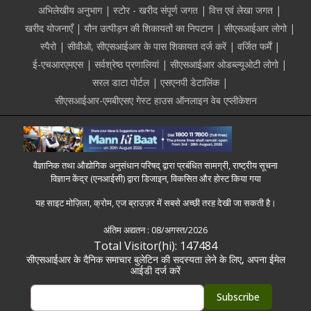
अभिलेखीय अनुभाग
स्टोर - खरीद संपूर्ण जगत
वित्त एवं लेखा जगत
खरीद योजनाएँ
यौन उत्पीड़न की शिकायतों का निपटान
सीएसआईआर लोगो
स्पैरो
सीवीओ, सीएसआईआर के पास शिकायत दर्ज करें
वर्जित फर्में
ई-एचआरएमएस
सर्वश्रेष्ठ प्रणालियां
सीएसआईआर ओडब्ल्यूओटी लोगो
सरल डाटा पोर्टल
एसएनपी डेटालिंक
सीएसआईआर-एमबीएसए गेस्ट हाउस ऑनलाइन वेब एप्लीकेशन
वैज्ञानिक तथा औद्योगिक अनुसंधान परिषद् द्वारा प्रबंधित सामग्री, राष्ट्रीय सूचना
विज्ञान केंद्र (एनआईसी) द्वारा डिजाइन, विकसित और होस्ट किया गया
यह साइट मोज़िला, क्रोम, एज ब्राउज़र में सबसे अच्छी तरह देखी जा सकती है।
अंतिम अद्यतन :
08/अगस्त/2026
Total Visitor(hi): 147484
सीएसआईआर के दैनिक समाचार बुलेटिन की सदस्यता लेने के लिए, अपना ईमेल
आईडी दर्ज करें