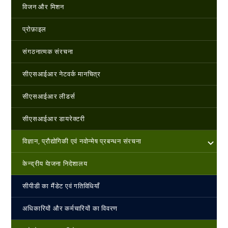
विजन और मिशन
प्रोफ़ाइल
संगठनात्मक संरचना
सीएसआईआर नेटवर्क मानचित्र
सीएसआईआर लीडर्स
सीएसआईआर डायरेक्टरी
विज्ञान, प्रौद्योगिकी एवं नवोन्‍मेष प्रबन्‍धन संरचना
केन्‍द्रीय येाजना निदेशालय
सीपीडी का मैंडेट एवं गतिविधियाँ
अधिकारियों और कर्मचारियों का विवरण