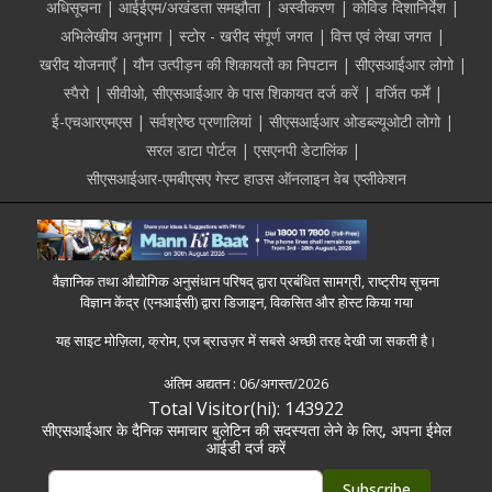
अधिसूचना
आईईएम/अखंडता समझौता
अस्वीकरण
कोविड दिशानिर्देश
अभिलेखीय अनुभाग
स्टोर - खरीद संपूर्ण जगत
वित्त एवं लेखा जगत
खरीद योजनाएँ
यौन उत्पीड़न की शिकायतों का निपटान
सीएसआईआर लोगो
स्पैरो
सीवीओ, सीएसआईआर के पास शिकायत दर्ज करें
वर्जित फर्में
ई-एचआरएमएस
सर्वश्रेष्ठ प्रणालियां
सीएसआईआर ओडब्ल्यूओटी लोगो
सरल डाटा पोर्टल
एसएनपी डेटालिंक
सीएसआईआर-एमबीएसए गेस्ट हाउस ऑनलाइन वेब एप्लीकेशन
वैज्ञानिक तथा औद्योगिक अनुसंधान परिषद् द्वारा प्रबंधित सामग्री, राष्ट्रीय सूचना
विज्ञान केंद्र (एनआईसी) द्वारा डिजाइन, विकसित और होस्ट किया गया
यह साइट मोज़िला, क्रोम, एज ब्राउज़र में सबसे अच्छी तरह देखी जा सकती है।
अंतिम अद्यतन :
06/अगस्त/2026
Total Visitor(hi): 143922
सीएसआईआर के दैनिक समाचार बुलेटिन की सदस्यता लेने के लिए, अपना ईमेल
आईडी दर्ज करें