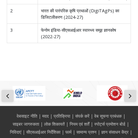
2
भारत की पारंपरिक कृषि प्रथाओं (DigiTAgPs) का
डिजिटलीकरण (2024-27)
3
फेनोम इंडिया-सीएसआईआर स्वास्थ्य समूह ज्ञानकोष
(2022-27)
Footer
वेबसाइट नीति
मदद
प्रतिक्रिया
संपर्क करें
वेब सूचना प्रबंधक
साइबर जागरुकता
लोक शिकायतें
नियम एवं शर्तें
स्पोर्ट्स प्रमोशन बोर्ड
निविदाएं
सीएसआईआर निर्देशिका
फार्म
सामान्य प्रश्न
ज्ञान संसाधन केंद्र