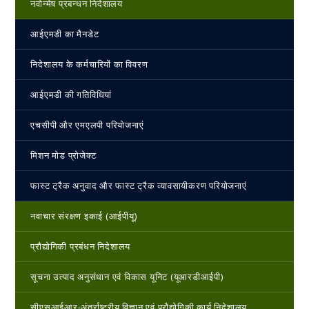
नवोन्‍मेष प्रबन्‍धन निदेशालय
आईएमडी का मैनडेट
निदेशालय के कर्मचारियों का विवरण
आईएमडी की गतिविधियां
एचसीपी और एमएलपी परियोजनाएं
मिशन मोड प्रोजेक्ट
फास्ट ट्रैक अनुवाद और फास्ट ट्रैक व्यावसायीकरण परियोजनाएं
नवाचार संरक्षण इकाई (आईपीयू)
प्रौद्योगिकी प्रबंधन निदेशालय
सूचना उत्पाद अनुसंधान एवं विकास यूनिट (यूआरडीआईपी)
सीएसआईआर-अंतर्राष्‍ट्रीय विज्ञान एवं प्रौद्योगिकी कार्य निदेशालय