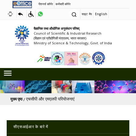
पेंशनर्स कॉर्नर
कर्मचारी कॉर्नर
साइट मैप
English
वैज्ञानिक तथा औद्योगिक अनुसंधान परिषद्
Council of Scientific & Industrial Research
(विज्ञान एवं प्रौद्योगिकी मंत्रालय, भारत सरकार)
Ministry of Science & Technology, Govt. of India
पग चिन्ह
एचसीपी और एमएलपी परियोजनाएं
मुख्य पृष्ठ
Main navigation
सीएसआईआर के बारे में