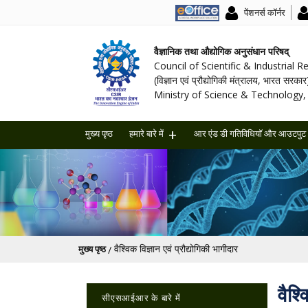
पेंशनर्स कॉर्नर
वैज्ञानिक तथा औद्योगिक अनुसंधान परिषद्
Council of Scientific & Industrial 
(विज्ञान एवं प्रौद्योगिकी मंत्रालय, भारत सरकार
Ministry of Science & Technology, 
मुख्य पृष्ठ
हमारे बारे में
आर एंड डी गतिविधियॉ और आउटपुट
पग चिन्ह
वैश्विक विज्ञान एवं प्रौद्योगिकी भागीदार
मुख्य पृष्ठ
Main navigation
वैश्
सीएसआईआर के बारे में