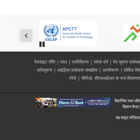
Pause
Footer
वेबसाइट नीति
मदद
प्रतिक्रिया
संपर्क करें
वेब सूचना प्रबंध
अधिसूचना
आईईएम/अखंडता समझौता
अस्वीकरण
कोविड दिशा
स्पैरो
सीवीओ, सीएसआईआर के पास शिकायत दर
वैज्ञानिक तथा औद्य
विज्ञान कें
यह साइट मोज़िला,