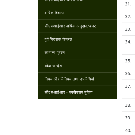
31.
वार्षिक विवरण
32.
सीएसआईआर वार्षिक अनुदान/बजट
33.
पूर्व निदेशक जेनरल
34.
सामान्य प्रश्न
35.
शोक सन्देश
36.
नियम और विनियम तथा उपविधियाँ
37.
सीएसआईआर - एमबीएसए बुकिंग
38.
39.
40.