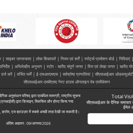
क
साइबर जागरुकता
लोक शिकायतें
नियम एवं शर्तें
स्पोर्ट्स प्रमोशन बोर्ड
निविदाएं
निर्देश
अभिलेखीय अनुभाग
स्टोर - खरीद संपूर्ण जगत
वित्त एवं लेखा जगत
खरीद यो
्ज करें
वर्जित फर्में
ई-एचआरएमएस
सर्वश्रेष्ठ प्रणालियां
सीएसआईआर ओडब्ल्यूओटी
सीएसआईआर-एमबीएसए गेस्ट हाउस ऑनलाइन वेब एप्लीकेशन
ोगिक अनुसंधान परिषद् द्वारा प्रबंधित सामग्री, राष्ट्रीय सूचना
Total Visi
द्र (एनआईसी) द्वारा डिजाइन, विकसित और होस्ट किया गया
सीएसआईआर के दैनिक समाचार बु
ईमेल आ
 क्रोम, एज ब्राउज़र में सबसे अच्छी तरह देखी जा सकती है।
अंतिम अद्यतन :
09/अगस्त/2026