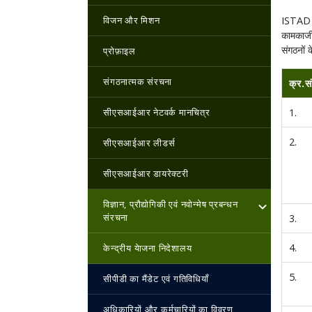
विजन और मिशन
ISTAD के
कामकाजी 
संगठनों 
प्रोफ़ाइल
संगठनात्मक संरचना
क्र.सं
सीएसआईआर नेटवर्क मानचित्र
1.
2.
सीएसआईआर लीडर्स
सीएसआईआर डायरेक्टरी
विज्ञान, प्रौद्योगिकी एवं नवोन्‍मेष प्रबन्‍धन
संरचना
3.
4.
केन्‍द्रीय येाजना निदेशालय
5.
सीपीडी का मैंडेट एवं गतिविधियाँ
अधिकारियों और कर्मचारियों का विवरण