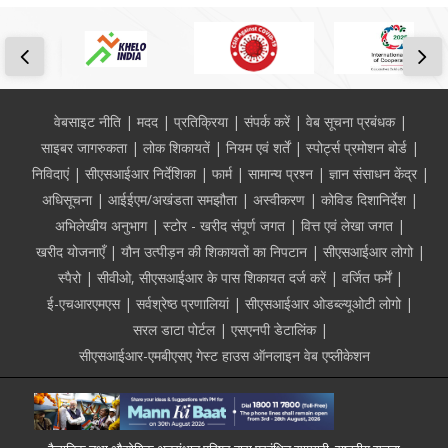
Footer
वेबसाइट नीति
मदद
प्रतिक्रिया
संपर्क करें
वेब सूचना प्रबंधक
साइबर जागरुकता
लोक शिकायतें
नियम एवं शर्तें
स्पोर्ट्स प्रमोशन बोर्ड
निविदाएं
सीएसआईआर निर्देशिका
फार्म
सामान्य प्रश्न
ज्ञान संसाधन केंद्र
अधिसूचना
आईईएम/अखंडता समझौता
अस्वीकरण
कोविड दिशानिर्देश
अभिलेखीय अनुभाग
स्टोर - खरीद संपूर्ण जगत
वित्त एवं लेखा जगत
खरीद योजनाएँ
यौन उत्पीड़न की शिकायतों का निपटान
सीएसआईआर लोगो
स्पैरो
सीवीओ, सीएसआईआर के पास शिकायत दर्ज करें
वर्जित फर्में
ई-एचआरएमएस
सर्वश्रेष्ठ प्रणालियां
सीएसआईआर ओडब्ल्यूओटी लोगो
सरल डाटा पोर्टल
एसएनपी डेटालिंक
सीएसआईआर-एमबीएसए गेस्ट हाउस ऑनलाइन वेब एप्लीकेशन