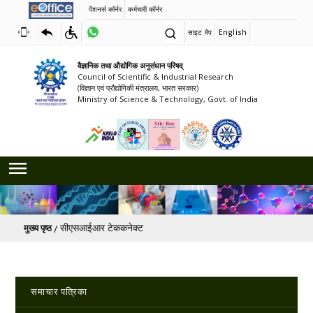
पेंशनर्स कॉर्नर
कर्मचारी कॉर्नर
साइट मैप
English
वैज्ञानिक तथा औद्योगिक अनुसंधान परिषद्
Council of Scientific & Industrial Research
(विज्ञान एवं प्रौद्योगिकी मंत्रालय, भारत सरकार)
Ministry of Science & Technology, Govt. of India
पग चिन्ह
सीएसआईआर टेककनेक्ट
मुख्य पृष्ठ
Main navigation
समाचार पत्रिका