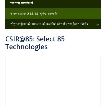
नवीनतम उपलब्धियाँ
सीएसआईआर@85: 85 चुनिंदा तकनीकें
सीएसआईआर की सफलता की कहानियां और सीएसआईआर नवोन्मेष
CSIR@85: Select 85
Technologies