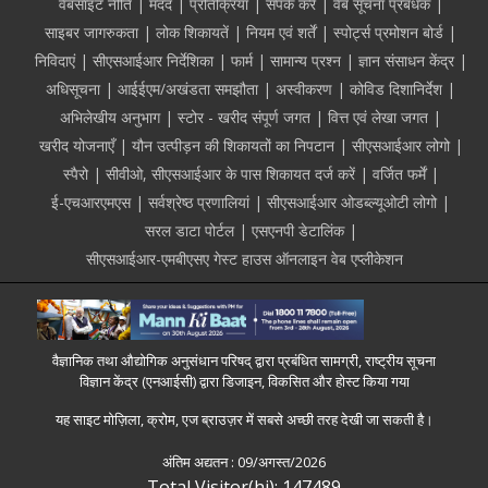
Footer
वेबसाइट नीति
मदद
प्रतिक्रिया
संपर्क करें
वेब सूचना प्रबंधक
साइबर जागरुकता
लोक शिकायतें
नियम एवं शर्तें
स्पोर्ट्स प्रमोशन बोर्ड
निविदाएं
सीएसआईआर निर्देशिका
फार्म
सामान्य प्रश्न
ज्ञान संसाधन केंद्र
अधिसूचना
आईईएम/अखंडता समझौता
अस्वीकरण
कोविड दिशानिर्देश
अभिलेखीय अनुभाग
स्टोर - खरीद संपूर्ण जगत
वित्त एवं लेखा जगत
खरीद योजनाएँ
यौन उत्पीड़न की शिकायतों का निपटान
सीएसआईआर लोगो
स्पैरो
सीवीओ, सीएसआईआर के पास शिकायत दर्ज करें
वर्जित फर्में
ई-एचआरएमएस
सर्वश्रेष्ठ प्रणालियां
सीएसआईआर ओडब्ल्यूओटी लोगो
सरल डाटा पोर्टल
एसएनपी डेटालिंक
सीएसआईआर-एमबीएसए गेस्ट हाउस ऑनलाइन वेब एप्लीकेशन
वैज्ञानिक तथा औद्योगिक अनुसंधान परिषद् द्वारा प्रबंधित सामग्री, राष्ट्रीय सूचना
विज्ञान केंद्र (एनआईसी) द्वारा डिजाइन, विकसित और होस्ट किया गया
यह साइट मोज़िला, क्रोम, एज ब्राउज़र में सबसे अच्छी तरह देखी जा सकती है।
अंतिम अद्यतन :
09/अगस्त/2026
Total Visitor(hi): 147489