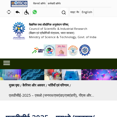
पेंशनर्स कॉर्नर
कर्मचारी कॉर्नर
साइट मैप
English
वैज्ञानिक तथा औद्योगिक अनुसंधान परिषद्
Council of Scientific & Industrial Research
(विज्ञान एवं प्रौद्योगिकी मंत्रालय, भारत सरकार)
Ministry of Science & Technology, Govt. of India
पग चिन्ह
मुख्य पृष्ठ
कैरियर और अवसर
भर्तियाँ एवं परिणाम
एलडीसीई-2025 – एसओ (जनरल/एफएंडए/एसएंडपी), पीएस और एएसओ (जनरल/एफएंडए/एसएंडपी) के पदों के लिए वस्तुनिष्ठ और पारंपरिक प्रकार के पेपर में कट ऑफ अंक - के संबंध में।