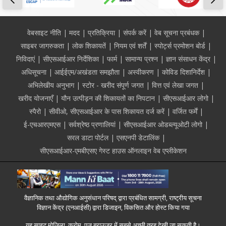
Footer
वेबसाइट नीति
मदद
प्रतिक्रिया
संपर्क करें
वेब सूचना प्रबंधक
साइबर जागरुकता
लोक शिकायतें
नियम एवं शर्तें
स्पोर्ट्स प्रमोशन बोर्ड
निविदाएं
सीएसआईआर निर्देशिका
फार्म
सामान्य प्रश्न
ज्ञान संसाधन केंद्र
अधिसूचना
आईईएम/अखंडता समझौता
अस्वीकरण
कोविड दिशानिर्देश
अभिलेखीय अनुभाग
स्टोर - खरीद संपूर्ण जगत
वित्त एवं लेखा जगत
खरीद योजनाएँ
यौन उत्पीड़न की शिकायतों का निपटान
सीएसआईआर लोगो
स्पैरो
सीवीओ, सीएसआईआर के पास शिकायत दर्ज करें
वर्जित फर्में
ई-एचआरएमएस
सर्वश्रेष्ठ प्रणालियां
सीएसआईआर ओडब्ल्यूओटी लोगो
सरल डाटा पोर्टल
एसएनपी डेटालिंक
सीएसआईआर-एमबीएसए गेस्ट हाउस ऑनलाइन वेब एप्लीकेशन
वैज्ञानिक तथा औद्योगिक अनुसंधान परिषद् द्वारा प्रबंधित सामग्री, राष्ट्रीय सूचना
विज्ञान केंद्र (एनआईसी) द्वारा डिजाइन, विकसित और होस्ट किया गया
यह साइट मोज़िला, क्रोम, एज ब्राउज़र में सबसे अच्छी तरह देखी जा सकती है।