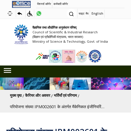
पेंशनर्स कॉर्नर
कर्मचारी कॉर्नर
साइट मैप
English
वैज्ञानिक तथा औद्योगिक अनुसंधान परिषद्
Council of Scientific & Industrial Research
(विज्ञान एवं प्रौद्योगिकी मंत्रालय, भारत सरकार)
Ministry of Science & Technology, Govt. of India
पग चिन्ह
मुख्य पृष्ठ
कैरियर और अवसर
भर्तियाँ एवं परिणाम
परियोजना संख्या IPM002601 के अंतर्गत मैकेनिकल इंजीनियरिंग, सिविल इंजीनियरिंग, इलेक्ट्रॉनिक्स और संचार इंजीनियरिंग, भौतिकी, जैव प्रौद्योगिकी/जीवन विज्ञान, रसायन विज्ञान और सूचना प्रौद्योगिकी में परियोजना कर्मचारियों की नियुक्ति।