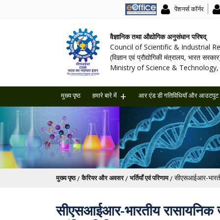
पेंशनर्स कॉर्नर
वैज्ञानिक तथा औद्योगिक अनुसंधान परिषद्
Council of Scientific & Industrial 
(विज्ञान एवं प्रौद्योगिकी मंत्रालय, भारत सरकार
Ministry of Science & Technology, 
मुख्य पृष्ठ
हमारे बारे में
आर एंड डी गतिविधियॉ और आउटपुट
पग चिन्ह
मुख्य पृष्ठ
कैरियर और अवसर
भर्तियाँ एवं परिणाम
सीएसआईआर-भारतीय रासायनिक जीवव