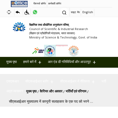
पेंशनर्स कॉर्नर
कर्मचारी कॉर्नर
साइट मैप
English
वैज्ञानिक तथा औद्योगिक अनुसंधान परिषद्
Council of Scientific & Industrial Research
(विज्ञान एवं प्रौद्योगिकी मंत्रालय, भारत सरकार)
Ministry of Science & Technology, Govt. of India
मुख्य पृष्ठ
हमारे बारे में
आर एंड डी गतिविधियॉ और आउटपुट
उपलब्धियाँ
सहयोग
मीडिया में सीएसआईआर
सीएसआर
पग चिन्ह
एसएसआर
सीएसआईआर ब्लॉग
सीएसआईआर में नैतिकता
भर्ती
अमृत ​​व्याख्यान
मुख्य पृष्ठ
कैरियर और अवसर
भर्तियाँ एवं परिणाम
सीएसआईआर मुख्यालय में कानूनी सलाहकार के एक पद को भरने के लिए स्क्रीनिंग प्रक्रिया का परिणाम - संबंधित