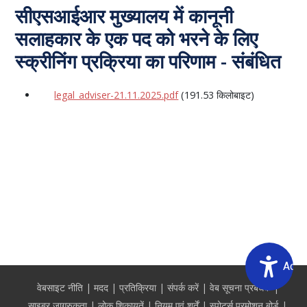
सीएसआईआर मुख्यालय में कानूनी
सलाहकार के एक पद को भरने के लिए
स्क्रीनिंग प्रक्रिया का परिणाम - संबंधित
legal_adviser-21.11.2025.pdf
(191.53 किलोबाइट)
Acce
Footer
वेबसाइट नीति
मदद
प्रतिक्रिया
संपर्क करें
वेब सूचना प्रबंधक
साइबर जागरुकता
लोक शिकायतें
नियम एवं शर्तें
स्पोर्ट्स प्रमोशन बोर्ड