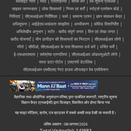
Footer
वेबसाइट नीति
मदद
प्रतिक्रिया
संपर्क करें
वेब सूचना प्रबंधक
साइबर जागरुकता
लोक शिकायतें
नियम एवं शर्तें
स्पोर्ट्स प्रमोशन बोर्ड
निविदाएं
सीएसआईआर निर्देशिका
फार्म
सामान्य प्रश्न
ज्ञान संसाधन केंद्र
अधिसूचना
आईईएम/अखंडता समझौता
अस्वीकरण
कोविड दिशानिर्देश
अभिलेखीय अनुभाग
स्टोर - खरीद संपूर्ण जगत
वित्त एवं लेखा जगत
खरीद योजनाएँ
यौन उत्पीड़न की शिकायतों का निपटान
सीएसआईआर लोगो
स्पैरो
सीवीओ, सीएसआईआर के पास शिकायत दर्ज करें
वर्जित फर्में
ई-एचआरएमएस
सर्वश्रेष्ठ प्रणालियां
सीएसआईआर ओडब्ल्यूओटी लोगो
सरल डाटा पोर्टल
एसएनपी डेटालिंक
सीएसआईआर-एमबीएसए गेस्ट हाउस ऑनलाइन वेब एप्लीकेशन
वैज्ञानिक तथा औद्योगिक अनुसंधान परिषद् द्वारा प्रबंधित सामग्री, राष्ट्रीय सूचना
विज्ञान केंद्र (एनआईसी) द्वारा डिजाइन, विकसित और होस्ट किया गया
यह साइट मोज़िला, क्रोम, एज ब्राउज़र में सबसे अच्छी तरह देखी जा सकती है।
अंतिम अद्यतन :
08/अगस्त/2026
Total Visitor(hi): 143983