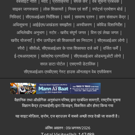
Footer
वेबसाइट नीति
मदद
प्रतिक्रिया
संपर्क करें
वेब सूचना प्रबंधक
साइबर जागरुकता
लोक शिकायतें
नियम एवं शर्तें
स्पोर्ट्स प्रमोशन बोर्ड
निविदाएं
सीएसआईआर निर्देशिका
फार्म
सामान्य प्रश्न
ज्ञान संसाधन केंद्र
अधिसूचना
आईईएम/अखंडता समझौता
अस्वीकरण
कोविड दिशानिर्देश
अभिलेखीय अनुभाग
स्टोर - खरीद संपूर्ण जगत
वित्त एवं लेखा जगत
खरीद योजनाएँ
यौन उत्पीड़न की शिकायतों का निपटान
सीएसआईआर लोगो
स्पैरो
सीवीओ, सीएसआईआर के पास शिकायत दर्ज करें
वर्जित फर्में
ई-एचआरएमएस
सर्वश्रेष्ठ प्रणालियां
सीएसआईआर ओडब्ल्यूओटी लोगो
सरल डाटा पोर्टल
एसएनपी डेटालिंक
सीएसआईआर-एमबीएसए गेस्ट हाउस ऑनलाइन वेब एप्लीकेशन
वैज्ञानिक तथा औद्योगिक अनुसंधान परिषद् द्वारा प्रबंधित सामग्री, राष्ट्रीय सूचना
विज्ञान केंद्र (एनआईसी) द्वारा डिजाइन, विकसित और होस्ट किया गया
यह साइट मोज़िला, क्रोम, एज ब्राउज़र में सबसे अच्छी तरह देखी जा सकती है।
अंतिम अद्यतन :
09/अगस्त/2026
Total Visitor(hi): 147489