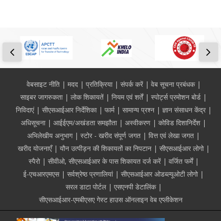
Footer
वेबसाइट नीति
मदद
प्रतिक्रिया
संपर्क करें
वेब सूचना प्रबंधक
साइबर जागरुकता
लोक शिकायतें
नियम एवं शर्तें
स्पोर्ट्स प्रमोशन बोर्ड
निविदाएं
सीएसआईआर निर्देशिका
फार्म
सामान्य प्रश्न
ज्ञान संसाधन केंद्र
अधिसूचना
आईईएम/अखंडता समझौता
अस्वीकरण
कोविड दिशानिर्देश
अभिलेखीय अनुभाग
स्टोर - खरीद संपूर्ण जगत
वित्त एवं लेखा जगत
खरीद योजनाएँ
यौन उत्पीड़न की शिकायतों का निपटान
सीएसआईआर लोगो
स्पैरो
सीवीओ, सीएसआईआर के पास शिकायत दर्ज करें
वर्जित फर्में
ई-एचआरएमएस
सर्वश्रेष्ठ प्रणालियां
सीएसआईआर ओडब्ल्यूओटी लोगो
सरल डाटा पोर्टल
एसएनपी डेटालिंक
सीएसआईआर-एमबीएसए गेस्ट हाउस ऑनलाइन वेब एप्लीकेशन