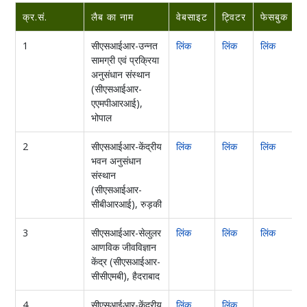
क्र.सं.
लैब का नाम
वेबसाइट
ट्विटर
फेसबुक
इ
1
सीएसआईआर-उन्नत
लिंक
लिंक
लिंक
सामग्री एवं प्रक्रिया
अनुसंधान संस्थान
(सीएसआईआर-
एएमपीआरआई),
भोपाल
2
सीएसआईआर-केंद्रीय
लिंक
लिंक
लिंक
भवन अनुसंधान
संस्थान
(सीएसआईआर-
सीबीआरआई), रुड़की
3
सीएसआईआर-सेलुलर
लिंक
लिंक
लिंक
ल
आणविक जीवविज्ञान
केंद्र (सीएसआईआर-
सीसीएमबी), हैदराबाद
4
सीएसआईआर-केंद्रीय
लिंक
लिंक
ल