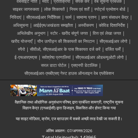
Footer
वेबसाइट नीति
मदद
प्रतिक्रिया
संपर्क करें
वेब सूचना प्रबंधक
साइबर जागरुकता
लोक शिकायतें
नियम एवं शर्तें
स्पोर्ट्स प्रमोशन बोर्ड
निविदाएं
सीएसआईआर निर्देशिका
फार्म
सामान्य प्रश्न
ज्ञान संसाधन केंद्र
अधिसूचना
आईईएम/अखंडता समझौता
अस्वीकरण
कोविड दिशानिर्देश
अभिलेखीय अनुभाग
स्टोर - खरीद संपूर्ण जगत
वित्त एवं लेखा जगत
खरीद योजनाएँ
यौन उत्पीड़न की शिकायतों का निपटान
सीएसआईआर लोगो
स्पैरो
सीवीओ, सीएसआईआर के पास शिकायत दर्ज करें
वर्जित फर्में
ई-एचआरएमएस
सर्वश्रेष्ठ प्रणालियां
सीएसआईआर ओडब्ल्यूओटी लोगो
सरल डाटा पोर्टल
एसएनपी डेटालिंक
सीएसआईआर-एमबीएसए गेस्ट हाउस ऑनलाइन वेब एप्लीकेशन
वैज्ञानिक तथा औद्योगिक अनुसंधान परिषद् द्वारा प्रबंधित सामग्री, राष्ट्रीय सूचना
विज्ञान केंद्र (एनआईसी) द्वारा डिजाइन, विकसित और होस्ट किया गया
यह साइट मोज़िला, क्रोम, एज ब्राउज़र में सबसे अच्छी तरह देखी जा सकती है।
अंतिम अद्यतन :
07/अगस्त/2026
Total Visitor(hi): 143965