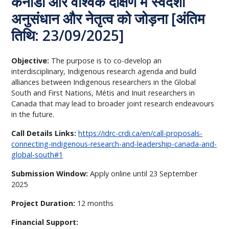
कनाडा और वैश्विक दक्षिण में स्वदेशी
अनुसंधान और नेतृत्व को जोड़ना [अंतिम
तिथि: 23/09/2025]
Objective:
The purpose is to co-develop an
interdisciplinary, Indigenous research agenda and build
alliances between Indigenous researchers in the Global
South and First Nations, Métis and Inuit researchers in
Canada that may lead to broader joint research endeavours
in the future.
Call Details Links:
https://idrc-crdi.ca/en/call-proposals-
connecting-indigenous-research-and-leadership-canada-and-
global-south#1
Submission Window:
Apply online until 23 September
2025
Project Duration:
12 months
Financial Support: