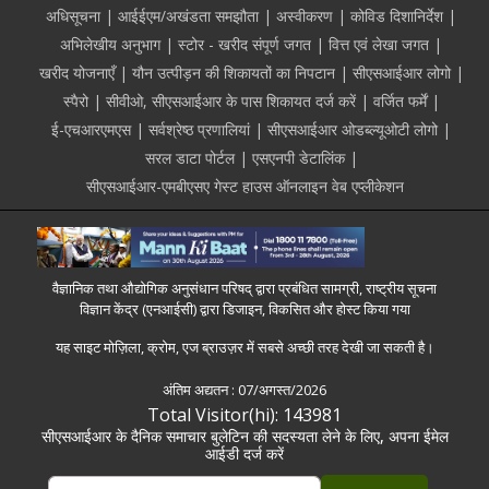
अधिसूचना
आईईएम/अखंडता समझौता
अस्वीकरण
कोविड दिशानिर्देश
अभिलेखीय अनुभाग
स्टोर - खरीद संपूर्ण जगत
वित्त एवं लेखा जगत
खरीद योजनाएँ
यौन उत्पीड़न की शिकायतों का निपटान
सीएसआईआर लोगो
स्पैरो
सीवीओ, सीएसआईआर के पास शिकायत दर्ज करें
वर्जित फर्में
ई-एचआरएमएस
सर्वश्रेष्ठ प्रणालियां
सीएसआईआर ओडब्ल्यूओटी लोगो
सरल डाटा पोर्टल
एसएनपी डेटालिंक
सीएसआईआर-एमबीएसए गेस्ट हाउस ऑनलाइन वेब एप्लीकेशन
वैज्ञानिक तथा औद्योगिक अनुसंधान परिषद् द्वारा प्रबंधित सामग्री, राष्ट्रीय सूचना
विज्ञान केंद्र (एनआईसी) द्वारा डिजाइन, विकसित और होस्ट किया गया
यह साइट मोज़िला, क्रोम, एज ब्राउज़र में सबसे अच्छी तरह देखी जा सकती है।
अंतिम अद्यतन :
07/अगस्त/2026
Total Visitor(hi): 143981
सीएसआईआर के दैनिक समाचार बुलेटिन की सदस्यता लेने के लिए, अपना ईमेल
आईडी दर्ज करें