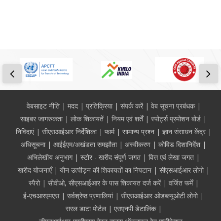
Footer
वेबसाइट नीति
मदद
प्रतिक्रिया
संपर्क करें
वेब सूचना प्रबंधक
साइबर जागरुकता
लोक शिकायतें
नियम एवं शर्तें
स्पोर्ट्स प्रमोशन बोर्ड
निविदाएं
सीएसआईआर निर्देशिका
फार्म
सामान्य प्रश्न
ज्ञान संसाधन केंद्र
अधिसूचना
आईईएम/अखंडता समझौता
अस्वीकरण
कोविड दिशानिर्देश
अभिलेखीय अनुभाग
स्टोर - खरीद संपूर्ण जगत
वित्त एवं लेखा जगत
खरीद योजनाएँ
यौन उत्पीड़न की शिकायतों का निपटान
सीएसआईआर लोगो
स्पैरो
सीवीओ, सीएसआईआर के पास शिकायत दर्ज करें
वर्जित फर्में
ई-एचआरएमएस
सर्वश्रेष्ठ प्रणालियां
सीएसआईआर ओडब्ल्यूओटी लोगो
सरल डाटा पोर्टल
एसएनपी डेटालिंक