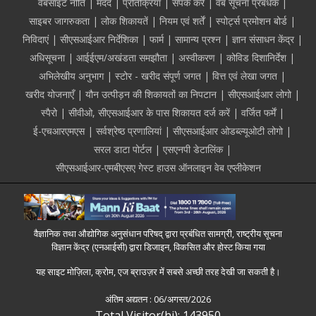
Footer
वेबसाइट नीति
मदद
प्रतिक्रिया
संपर्क करें
वेब सूचना प्रबंधक
साइबर जागरुकता
लोक शिकायतें
नियम एवं शर्तें
स्पोर्ट्स प्रमोशन बोर्ड
निविदाएं
सीएसआईआर निर्देशिका
फार्म
सामान्य प्रश्न
ज्ञान संसाधन केंद्र
अधिसूचना
आईईएम/अखंडता समझौता
अस्वीकरण
कोविड दिशानिर्देश
अभिलेखीय अनुभाग
स्टोर - खरीद संपूर्ण जगत
वित्त एवं लेखा जगत
खरीद योजनाएँ
यौन उत्पीड़न की शिकायतों का निपटान
सीएसआईआर लोगो
स्पैरो
सीवीओ, सीएसआईआर के पास शिकायत दर्ज करें
वर्जित फर्में
ई-एचआरएमएस
सर्वश्रेष्ठ प्रणालियां
सीएसआईआर ओडब्ल्यूओटी लोगो
सरल डाटा पोर्टल
एसएनपी डेटालिंक
सीएसआईआर-एमबीएसए गेस्ट हाउस ऑनलाइन वेब एप्लीकेशन
वैज्ञानिक तथा औद्योगिक अनुसंधान परिषद् द्वारा प्रबंधित सामग्री, राष्ट्रीय सूचना
विज्ञान केंद्र (एनआईसी) द्वारा डिजाइन, विकसित और होस्ट किया गया
यह साइट मोज़िला, क्रोम, एज ब्राउज़र में सबसे अच्छी तरह देखी जा सकती है।
अंतिम अद्यतन :
06/अगस्त/2026
Total Visitor(hi): 143950