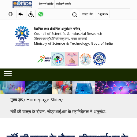
पेंशनर्स कॉर्नर
कर्मचारी कॉर्नर
साइट मैप
English
वैज्ञानिक तथा औद्योगिक अनुसंधान परिषद्
Council of Scientific & Industrial Research
(विज्ञान एवं प्रौद्योगिकी मंत्रालय, भारत सरकार)
Ministry of Science & Technology, Govt. of India
पग चिन्ह
Homepage Slider
मुख्य पृष्ठ
नॉर्वे की यात्रा के दौरान, सीएसआईआर के महानिदेशक ने अनुसंधान, नवाचार, स्थिरता और हरित प्रौद्योगिकियों में द्विपक्षीय सहयोग को गहरा करने के लिए पांच महत्वपूर्ण समझौता ज्ञापनों/समझौतों पर हस्ताक्षर किए।