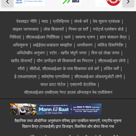
Footer
वेबसाइट नीति
मदद
प्रतिक्रिया
संपर्क करें
वेब सूचना प्रबंधक
साइबर जागरुकता
लोक शिकायतें
नियम एवं शर्तें
स्पोर्ट्स प्रमोशन बोर्ड
निविदाएं
सीएसआईआर निर्देशिका
फार्म
सामान्य प्रश्न
ज्ञान संसाधन केंद्र
अधिसूचना
आईईएम/अखंडता समझौता
अस्वीकरण
कोविड दिशानिर्देश
अभिलेखीय अनुभाग
स्टोर - खरीद संपूर्ण जगत
वित्त एवं लेखा जगत
खरीद योजनाएँ
यौन उत्पीड़न की शिकायतों का निपटान
सीएसआईआर लोगो
स्पैरो
सीवीओ, सीएसआईआर के पास शिकायत दर्ज करें
वर्जित फर्में
ई-एचआरएमएस
सर्वश्रेष्ठ प्रणालियां
सीएसआईआर ओडब्ल्यूओटी लोगो
सरल डाटा पोर्टल
एसएनपी डेटालिंक
सीएसआईआर-एमबीएसए गेस्ट हाउस ऑनलाइन वेब एप्लीकेशन
वैज्ञानिक तथा औद्योगिक अनुसंधान परिषद् द्वारा प्रबंधित सामग्री, राष्ट्रीय सूचना
विज्ञान केंद्र (एनआईसी) द्वारा डिजाइन, विकसित और होस्ट किया गया