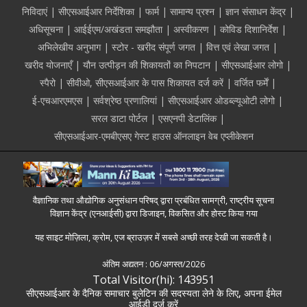
निविदाएं
सीएसआईआर निर्देशिका
फार्म
सामान्य प्रश्न
ज्ञान संसाधन केंद्र
अधिसूचना
आईईएम/अखंडता समझौता
अस्वीकरण
कोविड दिशानिर्देश
अभिलेखीय अनुभाग
स्टोर - खरीद संपूर्ण जगत
वित्त एवं लेखा जगत
खरीद योजनाएँ
यौन उत्पीड़न की शिकायतों का निपटान
सीएसआईआर लोगो
स्पैरो
सीवीओ, सीएसआईआर के पास शिकायत दर्ज करें
वर्जित फर्में
ई-एचआरएमएस
सर्वश्रेष्ठ प्रणालियां
सीएसआईआर ओडब्ल्यूओटी लोगो
सरल डाटा पोर्टल
एसएनपी डेटालिंक
सीएसआईआर-एमबीएसए गेस्ट हाउस ऑनलाइन वेब एप्लीकेशन
वैज्ञानिक तथा औद्योगिक अनुसंधान परिषद् द्वारा प्रबंधित सामग्री, राष्ट्रीय सूचना
विज्ञान केंद्र (एनआईसी) द्वारा डिजाइन, विकसित और होस्ट किया गया
यह साइट मोज़िला, क्रोम, एज ब्राउज़र में सबसे अच्छी तरह देखी जा सकती है।
अंतिम अद्यतन :
06/अगस्त/2026
Total Visitor(hi): 143951
सीएसआईआर के दैनिक समाचार बुलेटिन की सदस्यता लेने के लिए, अपना ईमेल
आईडी दर्ज करें