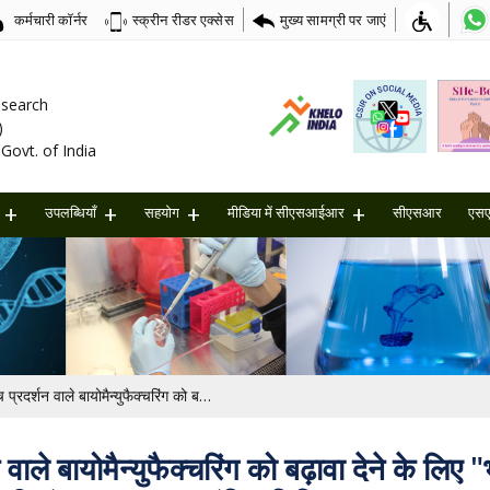
कर्मचारी कॉर्नर
मुख्य सामग्री पर जाएं
स्क्रीन रीडर एक्सेस
Research
)
Govt. of India
उपलब्धियाँ
सहयोग
मीडिया में सीएसआईआर
सीएसआर
एस
बायोई3 नीति के तहत उच्च प्रदर्शन वाले बायोमैन्युफैक्चरिंग को बढ़ावा देने के लिए "भविष्य के समुद्री अनुसंधान" पर प्रस्ताव के लिए डीबीटी-बीआईआरएसी संयुक्त आह्वान [अंतिम तिथि: 14/08/2025]
ाले बायोमैन्युफैक्चरिंग को बढ़ावा देने के लिए 