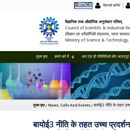
पेंशनर्स कॉर्नर
वैज्ञानिक तथा औद्योगिक अनुसंधान परिषद्
Council of Scientific & Industrial 
(विज्ञान एवं प्रौद्योगिकी मंत्रालय, भारत सरकार
Ministry of Science & Technology, 
मुख्य पृष्ठ
हमारे बारे में
आर एंड डी गतिविधियॉ और आउटपुट
पग चिन्ह
मुख्य पृष्ठ
News, Calls And Events
बायोई3 नीति के तहत उच्च प्रदर्शन व