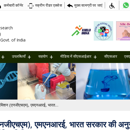
कर्मचारी कॉर्नर
मुख्य सामग्री पर जाएं
स्क्रीन रीडर एक्सेस
Research
)
Govt. of India
उपलब्धियाँ
सहयोग
मीडिया में सीएसआईआर
सीएसआर
एस
राष्ट्रीय हरित हाइड्रोजन मिशन (एनजीएचएम), एमएनआरई, भारत सरकार की अनुसंधान एवं विकास योजना के अंतर्गत “प्रस्तावों के लिए दूसरा आह्वान” [अंतिम तिथि: 21/08/2025]
 (एनजीएचएम), एमएनआरई, भारत सरकार की अनुसं