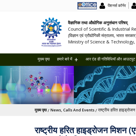
पेंशनर्स कॉर्नर
वैज्ञानिक तथा औद्योगिक अनुसंधान परिषद्
Council of Scientific & Industrial 
(विज्ञान एवं प्रौद्योगिकी मंत्रालय, भारत सरकार
Ministry of Science & Technology, 
मुख्य पृष्ठ
हमारे बारे में
आर एंड डी गतिविधियॉ और आउटपुट
पग चिन्ह
मुख्य पृष्ठ
News, Calls And Events
राष्ट्रीय हरित हाइड्रोजन मिशन