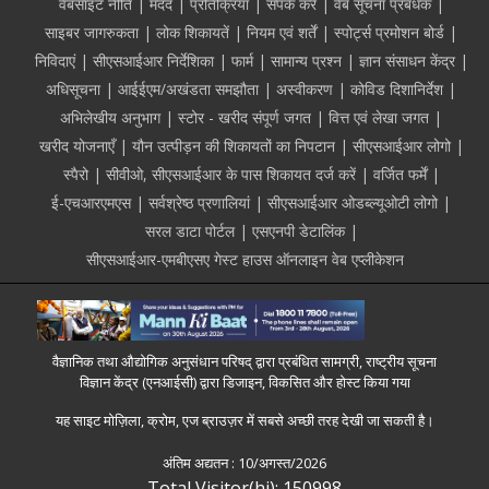
Footer
वेबसाइट नीति
मदद
प्रतिक्रिया
संपर्क करें
वेब सूचना प्रबंधक
साइबर जागरुकता
लोक शिकायतें
नियम एवं शर्तें
स्पोर्ट्स प्रमोशन बोर्ड
निविदाएं
सीएसआईआर निर्देशिका
फार्म
सामान्य प्रश्न
ज्ञान संसाधन केंद्र
अधिसूचना
आईईएम/अखंडता समझौता
अस्वीकरण
कोविड दिशानिर्देश
अभिलेखीय अनुभाग
स्टोर - खरीद संपूर्ण जगत
वित्त एवं लेखा जगत
खरीद योजनाएँ
यौन उत्पीड़न की शिकायतों का निपटान
सीएसआईआर लोगो
स्पैरो
सीवीओ, सीएसआईआर के पास शिकायत दर्ज करें
वर्जित फर्में
ई-एचआरएमएस
सर्वश्रेष्ठ प्रणालियां
सीएसआईआर ओडब्ल्यूओटी लोगो
सरल डाटा पोर्टल
एसएनपी डेटालिंक
सीएसआईआर-एमबीएसए गेस्ट हाउस ऑनलाइन वेब एप्लीकेशन
वैज्ञानिक तथा औद्योगिक अनुसंधान परिषद् द्वारा प्रबंधित सामग्री, राष्ट्रीय सूचना
विज्ञान केंद्र (एनआईसी) द्वारा डिजाइन, विकसित और होस्ट किया गया
यह साइट मोज़िला, क्रोम, एज ब्राउज़र में सबसे अच्छी तरह देखी जा सकती है।
अंतिम अद्यतन :
10/अगस्त/2026
Total Visitor(hi): 150998