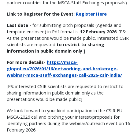
partner countries for the MSCA-Staff Exchanges proposals)
Link to Register for the Event:
Register Here
Last date -
for submitting pitch proposals (Agenda and
template enclosed) in Pdf format is
12 February 2026
. [PS:
As the presentations would be made public, Interested CSIR
scientists are requested
to restrict to sharing
information in public domain only
]
For more details-
https://msca-
glopol.eu/2026/01/16/networking-and-brokerage-
webinar-msca-staff-exchanges-call-2026-csir-india/
[PS: interested CSIR scientists are requested to restrict to
sharing information in public domain only as the
presentations would be made public]
We look forward to your kind participation in the CSIR-EU
MSCA-2026 call and pitching your interest/proposals for
identifying partners during the webinar/outreach event on 16
February 2026.