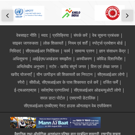
Footer
वेबसाइट नीति
मदद
प्रतिक्रिया
संपर्क करें
वेब सूचना प्रबंधक
साइबर जागरुकता
लोक शिकायतें
नियम एवं शर्तें
स्पोर्ट्स प्रमोशन बोर्ड
निविदाएं
सीएसआईआर निर्देशिका
फार्म
सामान्य प्रश्न
ज्ञान संसाधन केंद्र
अधिसूचना
आईईएम/अखंडता समझौता
अस्वीकरण
कोविड दिशानिर्देश
अभिलेखीय अनुभाग
स्टोर - खरीद संपूर्ण जगत
वित्त एवं लेखा जगत
खरीद योजनाएँ
यौन उत्पीड़न की शिकायतों का निपटान
सीएसआईआर लोगो
स्पैरो
सीवीओ, सीएसआईआर के पास शिकायत दर्ज करें
वर्जित फर्में
ई-एचआरएमएस
सर्वश्रेष्ठ प्रणालियां
सीएसआईआर ओडब्ल्यूओटी लोगो
सरल डाटा पोर्टल
एसएनपी डेटालिंक
सीएसआईआर-एमबीएसए गेस्ट हाउस ऑनलाइन वेब एप्लीकेशन
वैज्ञानिक तथा औद्योगिक अनुसंधान परिषद् द्वारा प्रबंधित सामग्री, राष्ट्रीय सूचना