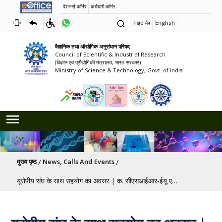
पेंशनर्स कॉर्नर
कर्मचारी कॉर्नर
साइट मैप
English
वैज्ञानिक तथा औद्योगिक अनुसंधान परिषद्
Council of Scientific & Industrial Research
(विज्ञान एवं प्रौद्योगिकी मंत्रालय, भारत सरकार)
Ministry of Science & Technology, Govt. of India
पग चिन्ह
मुख्य पृष्ठ
News, Calls And Events
यूरोपीय संघ के साथ सहयोग का अवसर | क. सीएसआईआर-ईयू एमएससीए-एसई-2026 के लिए आवेदन आमंत्रित | ख. एमएससीए-स्टाफ एक्सचेंजों के लिए नेटवर्किंग और ब्रोकरेज कार्यक्रम 16 फरवरी 2026 को; 10:30–12:30 सीईटी / दोपहर 3:00–5:00 बजे आईएसटी।