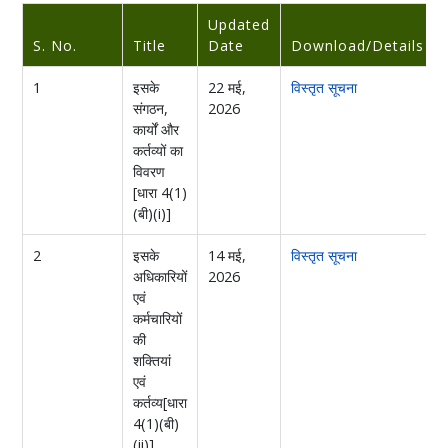
Updated
S. No.
Title
Date
Download/Details
1
इसके
22 मई,
विस्तृत सूचना
संगठन,
2026
कार्यों और
कर्तव्यों का
विवरण
[धारा 4(1)
(बी)(i)]
2
इसके
14 मई,
विस्तृत सूचना
अधिकारियों
2026
एवं
कर्मचारियों
की
शक्तियां
एवं
कर्तव्य[धारा
4(1)(बी)
(ii)]