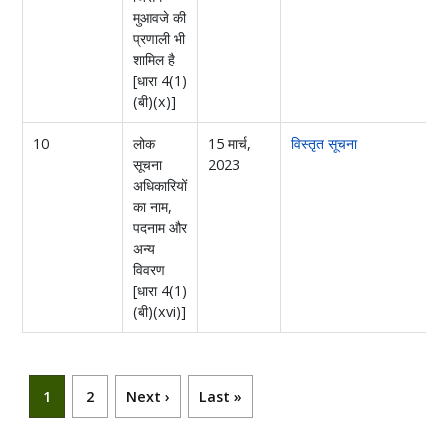
मुआवजे की
प्रणाली भी
शामिल है
[धारा 4(1)
(बी)(x)]
10
लोक
15 मार्च,
विस्तृत सूचना
सूचना
2023
अधिकारियों
का नाम,
पदनाम और
अन्य
विवरण
[धारा 4(1)
(बी)(xvi)]
Pagination
Current page
पृष्ठ
Next page
Last page
1
2
Next ›
Last »