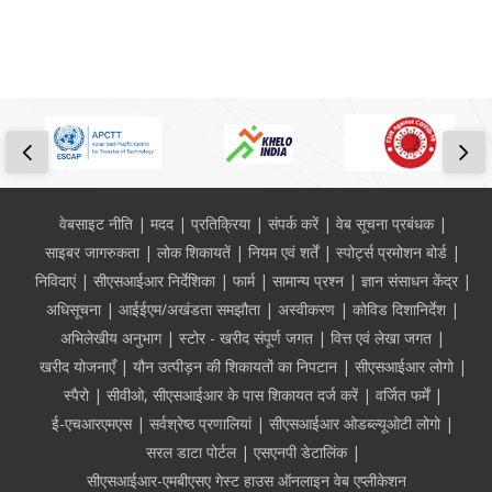
Footer
वेबसाइट नीति
मदद
प्रतिक्रिया
संपर्क करें
वेब सूचना प्रबंधक
साइबर जागरुकता
लोक शिकायतें
नियम एवं शर्तें
स्पोर्ट्स प्रमोशन बोर्ड
निविदाएं
सीएसआईआर निर्देशिका
फार्म
सामान्य प्रश्न
ज्ञान संसाधन केंद्र
अधिसूचना
आईईएम/अखंडता समझौता
अस्वीकरण
कोविड दिशानिर्देश
अभिलेखीय अनुभाग
स्टोर - खरीद संपूर्ण जगत
वित्त एवं लेखा जगत
खरीद योजनाएँ
यौन उत्पीड़न की शिकायतों का निपटान
सीएसआईआर लोगो
स्पैरो
सीवीओ, सीएसआईआर के पास शिकायत दर्ज करें
वर्जित फर्में
ई-एचआरएमएस
सर्वश्रेष्ठ प्रणालियां
सीएसआईआर ओडब्ल्यूओटी लोगो
सरल डाटा पोर्टल
एसएनपी डेटालिंक
सीएसआईआर-एमबीएसए गेस्ट हाउस ऑनलाइन वेब एप्लीकेशन