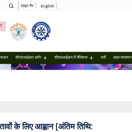
साइट मैप
English
एसआर
सीएसआईआर ब्लॉग
सीएसआईआर में नैतिकता
भर्ती
अमृत ​​व्याख्यान
ावों के लिए आह्वान [अंतिम तिथि: