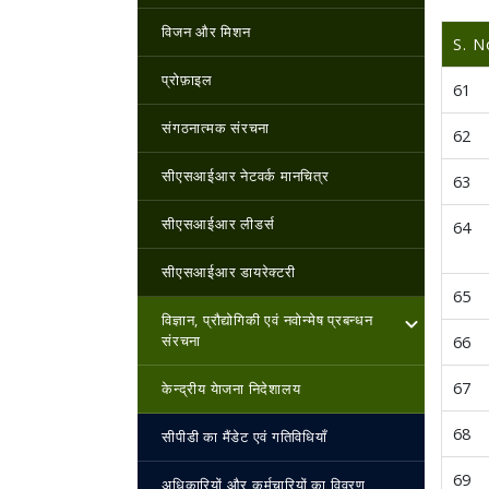
विजन और मिशन
S. N
प्रोफ़ाइल
61
संगठनात्मक संरचना
62
सीएसआईआर नेटवर्क मानचित्र
63
सीएसआईआर लीडर्स
64
सीएसआईआर डायरेक्टरी
65
विज्ञान, प्रौद्योगिकी एवं नवोन्‍मेष प्रबन्‍धन
संरचना
66
67
केन्‍द्रीय येाजना निदेशालय
68
सीपीडी का मैंडेट एवं गतिविधियाँ
69
अधिकारियों और कर्मचारियों का विवरण