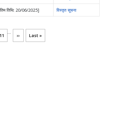
अंतिम तिथि: 20/06/2025]
विस्तृत सूचना
…
पृष्ठ
Next page
Last page
11
››
Last »