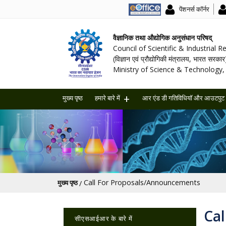
पेंशनर्स कॉर्नर
वैज्ञानिक तथा औद्योगिक अनुसंधान परिषद्
Council of Scientific & Industrial 
(विज्ञान एवं प्रौद्योगिकी मंत्रालय, भारत सरकार
Ministry of Science & Technology, 
मुख्य पृष्ठ
हमारे बारे में
आर एंड डी गतिविधियॉ और आउटपुट
पग चिन्ह
Call For Proposals/Announcements
मुख्य पृष्ठ
Main navigation
Ca
सीएसआईआर के बारे में