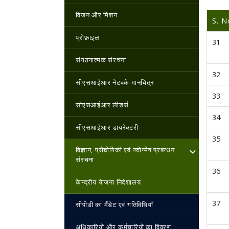
विजन और मिशन
S. N
प्रोफ़ाइल
31
संगठनात्मक संरचना
32
सीएसआईआर नेटवर्क मानचित्र
33
सीएसआईआर लीडर्स
34
सीएसआईआर डायरेक्टरी
35
विज्ञान, प्रौद्योगिकी एवं नवोन्‍मेष प्रबन्‍धन
संरचना
36
केन्‍द्रीय येाजना निदेशालय
37
सीपीडी का मैंडेट एवं गतिविधियाँ
अधिकारियों और कर्मचारियों का विवरण