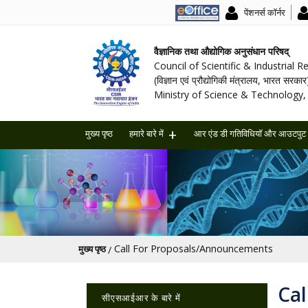
पेंशनर्स कॉर्नर
वैज्ञानिक तथा औद्योगिक अनुसंधान परिषद्
Council of Scientific & Industrial 
(विज्ञान एवं प्रौद्योगिकी मंत्रालय, भारत सरकार
Ministry of Science & Technology, 
मुख्य पृष्ठ
हमारे बारे में
आर एंड डी गतिविधियॉ और आउटपुट
पग चिन्ह
Call For Proposals/Announcements
मुख्य पृष्ठ
Main navigation
Ca
सीएसआईआर के बारे में