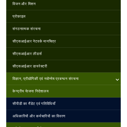
विजन और मिशन
प्रोफ़ाइल
संगठनात्मक संरचना
सीएसआईआर नेटवर्क मानचित्र
सीएसआईआर लीडर्स
सीएसआईआर डायरेक्टरी
विज्ञान, प्रौद्योगिकी एवं नवोन्‍मेष प्रबन्‍धन संरचना
केन्‍द्रीय येाजना निदेशालय
सीपीडी का मैंडेट एवं गतिविधियाँ
अधिकारियों और कर्मचारियों का विवरण