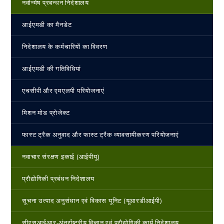
नवोन्‍मेष प्रबन्‍धन निदेशालय
आईएमडी का मैनडेट
निदेशालय के कर्मचारियों का विवरण
आईएमडी की गतिविधियां
एचसीपी और एमएलपी परियोजनाएं
मिशन मोड प्रोजेक्ट
फास्ट ट्रैक अनुवाद और फास्ट ट्रैक व्यावसायीकरण परियोजनाएं
नवाचार संरक्षण इकाई (आईपीयू)
प्रौद्योगिकी प्रबंधन निदेशालय
सूचना उत्पाद अनुसंधान एवं विकास यूनिट (यूआरडीआईपी)
सीएसआईआर-अंतर्राष्‍ट्रीय विज्ञान एवं प्रौद्योगिकी कार्य निदेशालय