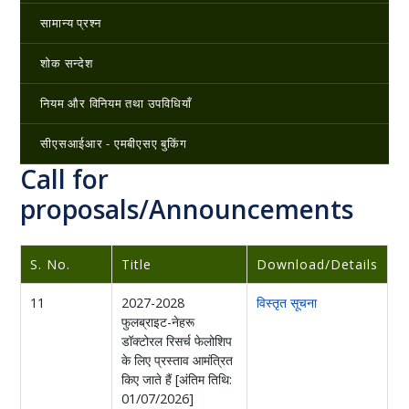
सामान्य प्रश्न
शोक सन्देश
नियम और विनियम तथा उपविधियाँ
सीएसआईआर - एमबीएसए बुकिंग
Call for
proposals/Announcements
S. No.
Title
Download/Details
11
2027-2028
विस्तृत सूचना
फुलब्राइट-नेहरू
डॉक्टोरल रिसर्च फेलोशिप
के लिए प्रस्ताव आमंत्रित
किए जाते हैं [अंतिम तिथि:
01/07/2026]