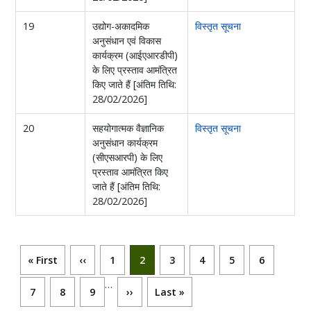
19
उद्योग-अकादमिक
विस्तृत सूचना
अनुसंधान एवं विकास
कार्यक्रम (आईएआरडीपी)
के लिए प्रस्ताव आमंत्रित
किए जाते हैं [अंतिम तिथि:
28/02/2026]
20
सहयोगात्मक वैज्ञानिक
विस्तृत सूचना
अनुसंधान कार्यक्रम
(सीएसआरपी) के लिए
प्रस्ताव आमंत्रित किए
जाते हैं [अंतिम तिथि:
28/02/2026]
Pagination
First page
Previous page
पृष्ठ
Current page
पृष्ठ
पृष्ठ
पृष्ठ
पृष्ठ
« First
‹‹
1
2
3
4
5
6
…
पृष्ठ
पृष्ठ
पृष्ठ
Next page
Last page
7
8
9
››
Last »