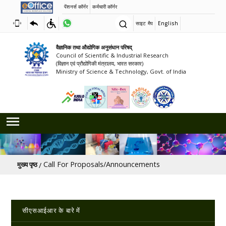
पेंशनर्स कॉर्नर
कर्मचारी कॉर्नर
साइट मैप
English
वैज्ञानिक तथा औद्योगिक अनुसंधान परिषद्
Council of Scientific & Industrial Research
(विज्ञान एवं प्रौद्योगिकी मंत्रालय, भारत सरकार)
Ministry of Science & Technology, Govt. of India
पग चिन्ह
Call For Proposals/Announcements
मुख्य पृष्ठ
Main navigation
सीएसआईआर के बारे में