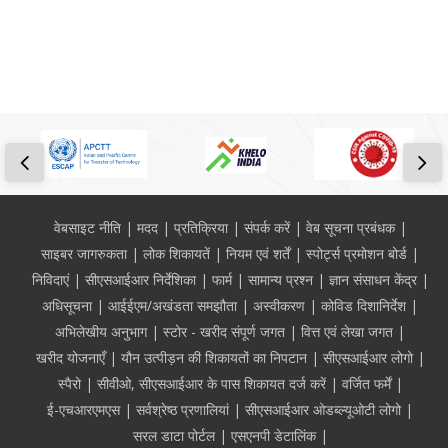
Footer
वेबसाइट नीति
मदद
प्रतिक्रिया
संपर्क करें
वेब सूचना प्रबंधक
साइबर जागरुकता
लोक शिकायतें
नियम एवं शर्तें
स्पोर्ट्स प्रमोशन बोर्ड
निविदाएं
सीएसआईआर निर्देशिका
फार्म
सामान्य प्रश्न
ज्ञान संसाधन केंद्र
अधिसूचना
आईईएम/अखंडता समझौता
अस्वीकरण
कोविड दिशानिर्देश
अभिलेखीय अनुभाग
स्टोर - खरीद संपूर्ण जगत
वित्त एवं लेखा जगत
खरीद योजनाएँ
यौन उत्पीड़न की शिकायतों का निपटान
सीएसआईआर लोगो
स्पैरो
सीवीओ, सीएसआईआर के पास शिकायत दर्ज करें
वर्जित फर्में
ई-एचआरएमएस
सर्वश्रेष्ठ प्रणालियां
सीएसआईआर ओडब्ल्यूओटी लोगो
सरल डाटा पोर्टल
एसएनपी डेटालिंक